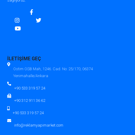
sağlıyoruz.
İLETİŞİME GEÇ
Ostim OSB Mah, 1246. Cad. No: 25/170, 06374
Yenimahalle/Ankara
+90 533 319 57 24
+90 312 911 36 62
+90 533 319 57 24
info@reklamyapimarket.com