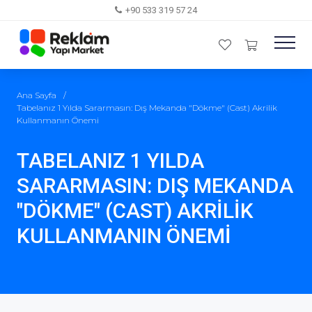
+90 533 319 57 24
Ana Sayfa
/
Tabelanız 1 Yılda Sararmasın: Dış Mekanda "Dökme" (Cast) Akrilik
Kullanmanın Önemi
TABELANIZ 1 YILDA
SARARMASIN: DIŞ MEKANDA
"DÖKME" (CAST) AKRILIK
KULLANMANIN ÖNEMI