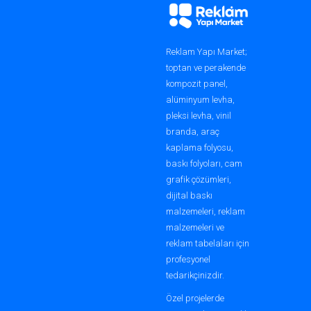
Alışveriş merkezlerinin girişlerinde ya da y
iletilmesini ve maksimum görünürlük elde 
Reklam Yapı Market;
2.
Işıklı Kutu Panolar
toptan ve perakende
kompozit panel,
Restoranlar, mağazalar ve oteller gibi iş ye
alüminyum levha,
pleksi levha, vinil
3.
Vitrin Tabelaları
branda, araç
Mağazaların vitrinlerinde kullanılan ışıklı 
kaplama folyosu,
baskı folyoları, cam
grafik çözümleri,
4.
Fuar ve Etkinlik Standları
dijital baskı
Etkinliklerde kullanılan dekoratif aydınla
malzemeleri, reklam
malzemeleri ve
5.
Sinema ve Eğlence Merkezle
reklam tabelaları için
profesyonel
Film afişleri ve eğlence mekanlarının tabel
tedarikçinizdir.
Özel projelerde