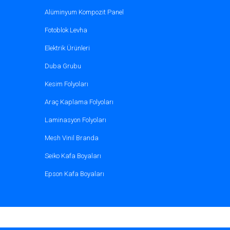
Işık Kaynağının Kalitesine Dikkat Edin
Alüminyum Kompozit Panel
LED gibi enerji tasarruflu ve homojen ışık 
Fotoblok Levha
Doğru Montaj Teknikleri Uygulayın
Elektrik Ürünleri
Branda yüzeyi gergin bir şekilde yerleştirilm
Duba Grubu
Kaliteli Mürekkep Kullanımı
Kesim Folyoları
Açık hava koşullarına karşı dayanıklı baskı
Araç Kaplama Folyoları
Laminasyon Folyoları
Reklam Yapı Market’ten Işık
Mesh Vinil Branda
Reklam Yapı Market, ışıklı vinil branda se
Seiko Kafa Boyaları
Premium Kalite Ürünler
Epson Kafa Boyaları
Uluslararası standartlara uygun üretimle
Geniş Ürün Yelpazesi