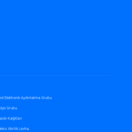
e keskinliği yüksek bir görsellik sunar.
onucu verir.
onrası ve kuruluma dikkat edilmesi gereken
ed Elektronik Aydınlatma Grubu
olyo Grubu
askı Kağıtları
r.
leksi Akrilik Levha