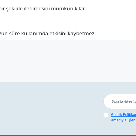
bir şekilde iletilmesini mümkün kılar.
 uzun süre kullanımda etkisini kaybetmez.
güneş ışınlarına karşı dayanıklıdır.
tirilebilir, projelere zamandan tasarruf sağlar.
 Alanları
 çekiciliğin önemli olduğu birçok sektörde ve projede kullanı
Gizlilik Politi
amacıyla işlen