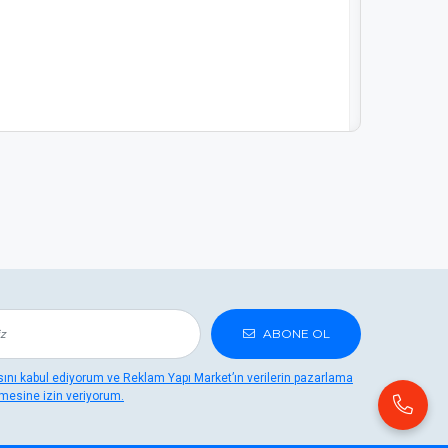
ABONE OL
lır. İşte en yaygın kullanım alanları:
kasını kabul ediyorum ve Reklam Yapı Market’ın verilerin pazarlama
mesine izin veriyorum.