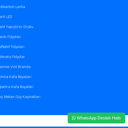
olikarbon Levha
r.
erit LED
ant Yapıştırıcı Grubu
askı Folyoları
eflektif Folyoları
ıknatıs Folyolar
amine Vinil Branda
ları
onica Kafa Boyaları
antajlar şunlardır:
pectra Kafa Boyaları
ış Mekan Güç Kaynakları
WhatsApp Destek Hattı