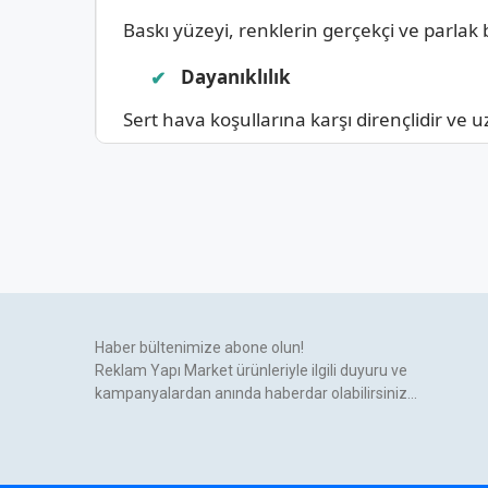
Baskı yüzeyi, renklerin gerçekçi ve parlak 
Dayanıklılık
Sert hava koşullarına karşı dirençlidir ve
Hava Koşullarına Uyum
Dış ve iç mekanlarda kullanılabilir, suya ve 
Kolay İşlenebilirlik
Kesim ve montaj işlemleri kolayca gerçekleş
Haber bültenimize abone olun!
Işıklı Vinil Branda Kullanım
Reklam Yapı Market ürünleriyle ilgili duyuru ve
kampanyalardan anında haberdar olabilirsiniz...
Işıklı vinil brandalar, görselliğin ve dikkat
1.
Işıklı Reklam Panoları