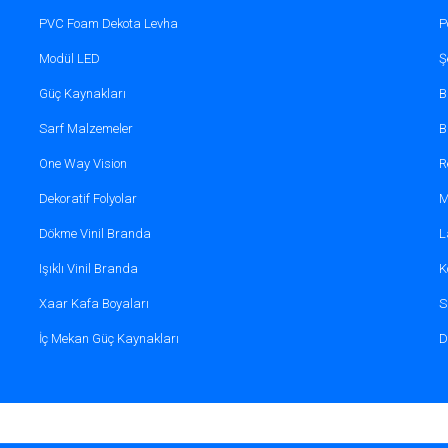
PVC Foam Dekota Levha
P
dağılımı sağlayan aydınlatma ekipmanları tercih edilmelidi
Modül LED
Ş
Güç Kaynakları
B
eli ve olası kırışıklıklar önlenmelidir.
Sarf Malzemeler
B
One Way Vision
R
 mürekkepleri renklerin canlı kalmasını sağlar.
Dekoratif Folyolar
M
Dökme Vinil Branda
L
lı Vinil Branda Satın Almanın Avantaj
Işıklı Vinil Branda
K
çiminizde profesyonel bir çözüm ortağıdır. Sunduğumuz av
Xaar Kafa Boyaları
S
İç Mekan Güç Kaynakları
D
 yüksek performans sağlayan malzemeler sunarız.