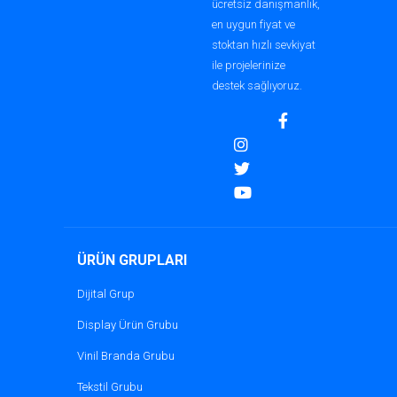
Işıklı Vinil Brandanın Eşsiz Ö
ücretsiz danışmanlık,
en uygun fiyat ve
Diğer reklam materyalleriyle karşılaştırıldığ
stoktan hızlı sevkiyat
ile projelerinize
Homojen Işık Dağılımı:
Malzemenin 
destek sağlıyoruz.
Görsel Altyapıya Uygunluk:
Detayl
Uzun Süreli Etki:
UV koruması ve nem
Bu özellikler, ışıklı vinil brandaları dış m
Baskı Kalitesini Artırmanın 
ÜRÜN GRUPLARI
Işıklı vinil brandaların üzerinde tasarladı
Dijital Grup
noktalar:
Display Ürün Grubu
Uygun Baskı Teknolojisini Kullanın
Vinil Branda Grubu
Yüksek çözünürlüklü dijital baskı makineler
Tekstil Grubu