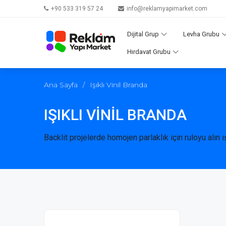
+90 533 319 57 24
info@reklamyapimarket.com
Dijital Grup
Levha Grubu
Hırdavat Grubu
Ana Sayfa
/
Işıklı Vinil Branda
IŞIKLI VINIL BRANDA
Backlit projelerde homojen parlaklık için ruloyu alın ış