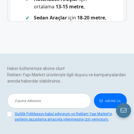
ortalama
13-15 metre
,
Sedan Araçlar
için
18-20 metre
,
SUV ve Ticari Araçlar
için ise
23-25
metre
folyo gerekir.
Bu hesaplama, tam kaplama durumları
içindir. Sadece kısmi kaplama
düşünülüyorsa daha az miktarda malzeme
Haber bültenimize abone olun!
yeterli olacaktır.
Reklam Yapı Market ürünleriyle ilgili duyuru ve kampanyalardan
anında haberdar olabilirsiniz...
Araç Kaplama Fiyatları
ABONE OL
Araç kaplama fiyatları, seçilen folyo
Gizlilik Politikasını kabul ediyorum ve Reklam Yapı Market’ın
markası, kalitesi, uygulama türü (tam veya
verilerin pazarlama amacıyla işlenmesine izin veriyorum.
yarım kaplama) ve aracın büyüklüğüne
göre değişiklik gösterir. 2025 yılı itibarıyla