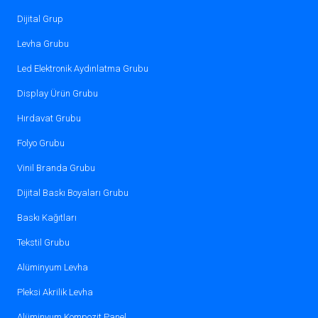
ve koyu gri tonlarıyla zarif bir
seçenek.
Dijital Grup
Levha Grubu
3M Araç Kaplama Folyosu 2080-G14
Parlak Burnt Orange: Canlı ve dikkat
Led Elektronik Aydınlatma Grubu
çekici parlak turuncu rengiyle
Display Ürün Grubu
sportif bir görünüm sağlar.
Hırdavat Grubu
Esemiz Hologram Gökkuşağı Araç
Folyo Grubu
Kaplama Folyo 30cmx152cm:
Holografik etkisiyle ışık altında renk
Vinil Branda Grubu
oyunları sunar, küçük alanlar için
Dijital Baskı Boyaları Grubu
uygundur.
Baskı Kağıtları
Esemiz Hologram Gökkuşağı
Tekstil Grubu
Rainbow Aksesuar Kaplama
Folyosu: Dekoratif aksesuarlar için
Alüminyum Levha
ideal, renkli ve dikkat çekici bir
Pleksi Akrilik Levha
seçenek.
Alüminyum Kompozit Panel