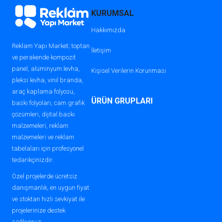
ortalama fiyat aralıkları şu şekildedir:
KURUMSAL
Tam Kaplama (Full Wrap):
50.000
Hakkımızda
TL – 120.000 TL
Reklam Yapı Market; toptan
İletişim
ve perakende kompozit
Yarım Kaplama (Partial Wrap):
panel, alüminyum levha,
Kişisel Verilerin Korunması
15.000 TL – 50.000 TL
pleksi levha, vinil branda,
araç kaplama folyosu,
Özel renk ve desenler, fiyatı artırabilir.
ÜRÜN GRUPLARI
baskı folyoları, cam grafik
çözümleri, dijital baskı
En İyi Araç Kaplama Folyoları
malzemeleri, reklam
3M 1080 ve 2080 Serisi:
Profesyonel
malzemeleri ve reklam
kullanım için dayanıklı ve uzun
tabelaları için profesyonel
ömürlü
tedarikçinizdir.
Özel projelerde ücretsiz
Avery Dennison:
Şık ve estetik renk
danışmanlık, en uygun fiyat
seçenekleri
ve stoktan hızlı sevkiyat ile
projelerinize destek
Holografik ve Özel Dokulu Folyo:
sağlıyoruz.