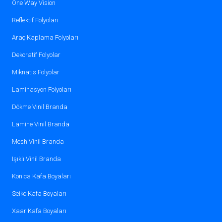
dayanır?
One Way Vision
Kaliteli folyolar, doğru uygulama ve bakım
Reflektif Folyoları
ile 5 ila 10 yıl arasında dayanabilir. Ayrıca,
UV ışınlarına ve hava koşullarına karşı
Araç Kaplama Folyoları
dirençlidir.
Dekoratif Folyolar
Mıknatıs Folyolar
Laminasyon Folyoları
Dökme Vinil Branda
Lamine Vinil Branda
Mesh Vinil Branda
Işıklı Vinil Branda
Konica Kafa Boyaları
Seiko Kafa Boyaları
Xaar Kafa Boyaları