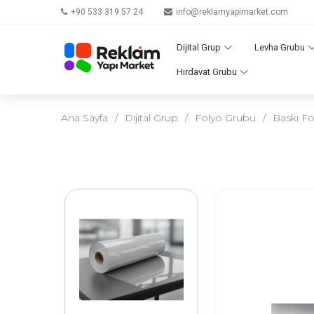
+90 533 319 57 24
info@reklamyapimarket.com
Dijital Grup
Levha Grubu
Hırdavat Grubu
Ana Sayfa
/
Dijital Grup
/
Folyo Grubu
/
Baskı Fo