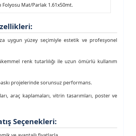
kı Folyosu Mat/Parlak 1.61x50mt.
zellikleri:
ıza uygun yüzey seçimiyle estetik ve profesyonel
kemmel renk tutarlılığı ile uzun ömürlü kullanım
baskı projelerinde sorunsuz performans.
rı, araç kaplamaları, vitrin tasarımları, poster ve
atış Seçenekleri:
ik ve avantajlı fiyatlarla.