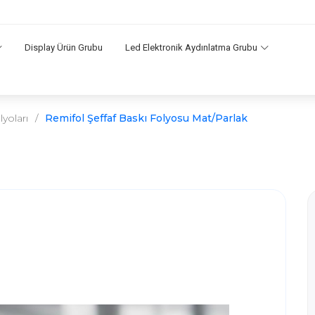
Display Ürün Grubu
Led Elektronik Aydınlatma Grubu
lyoları
/
Remifol Şeffaf Baskı Folyosu Mat/Parlak