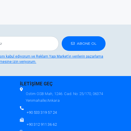
ABONE OL
kasını kabul ediyorum ve Reklam Yapı Market’ın verilerin pazarlama
mesine izin veriyorum.
İLETİŞİME GEÇ
Ostim OSB Mah, 1246. Cad. No: 25/170, 06374
Yenimahalle/Ankara
+90 533 319 57 24
+90 312 911 36 62