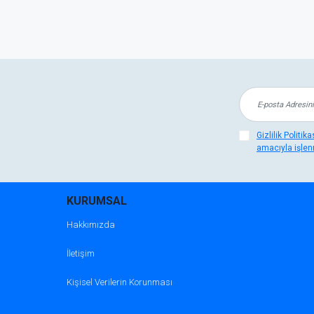
Gizlilik Politi
amacıyla işlen
KURUMSAL
Hakkımızda
İletişim
Kişisel Verilerin Korunması