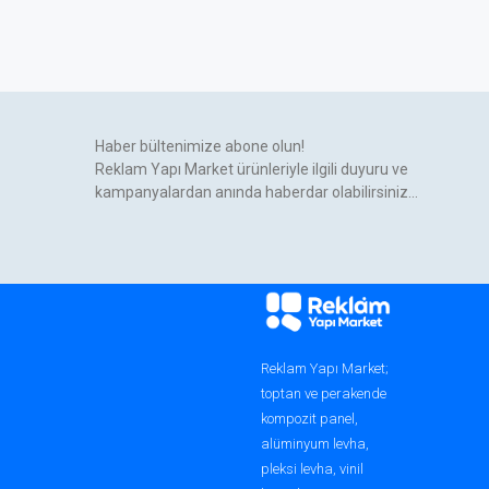
Haber bültenimize abone olun!
Reklam Yapı Market ürünleriyle ilgili duyuru ve
kampanyalardan anında haberdar olabilirsiniz...
Reklam Yapı Market;
toptan ve perakende
kompozit panel,
alüminyum levha,
pleksi levha, vinil