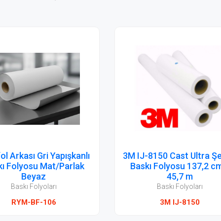
-8150 Cast Ultra Şeffaf
3M IJ-8150 Cast Beyaz B
kı Folyosu 137,2 cm x
Folyosu 137,2 cm x 50
45,7 m
Baskı Folyoları
Baskı Folyoları
3M IJ-8150
3M IJ-8150