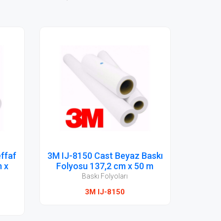
askı
UNİFOL 9520 Cast Baskı
Rem
 m
Folyosu Beyaz Parlak
M
1.52x50 mt
Baskı Folyoları
9520