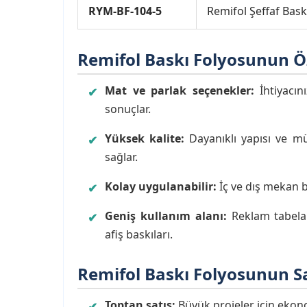
RYM-BF-104-5
Remifol Şeffaf Bas
Remifol Baskı Folyosunun
Ö
Mat ve parlak seçenekler:
İhtiyacın
sonuçlar.
Yüksek kalite:
Dayanıklı yapısı ve mü
sağlar.
Kolay uygulanabilir:
İç ve dış mekan 
Geniş kullanım alanı:
Reklam tabelala
afiş baskıları.
Remifol Baskı Folyosunun
S
Toptan satış:
Büyük projeler için ekonom