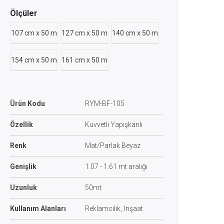
Ölçüler
107 cm x 50 m
127 cm x 50 m
140 cm x 50 m
154 cm x 50 m
161 cm x 50 m
Ürün Kodu
RYM-BF-105
Özellik
Kuvvetli Yapışkanlı
Renk
Mat/Parlak Beyaz
Genişlik
1.07 - 1.61 mt aralığı
Uzunluk
50mt
Kullanım Alanları
Reklamcılık, İnşaat