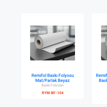
su
Remifol Arkası Gri Yapışkanlı
3M IJ
Baskı Folyosu Mat/Parlak
Bas
Beyaz
Baskı Folyoları
RYM-BF-106