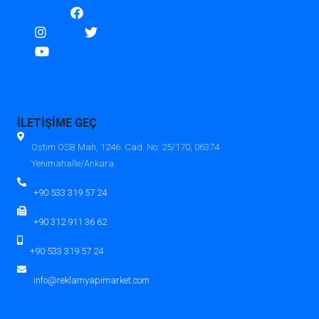
İLETİŞİME GEÇ
Ostim OSB Mah, 1246. Cad. No: 25/170, 06374
Yenimahalle/Ankara
+90 533 319 57 24
+90 312 911 36 62
+90 533 319 57 24
info@reklamyapimarket.com