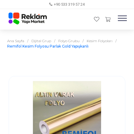
+90 533 319 57 24
Ana Sayfa
/
Dijital Grup
/
Folyo Grubu
/
Kesim Folyoları
/
Remifol Kesim Folyosu Parlak Gold Yapışkanlı