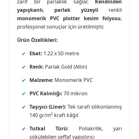
zarif bir parlaklık sağlar.
Kendinden
yapışkanlı
,
parlak yüzeyli
renkli
monomerik PVC plotter kesim folyosu
,
profesyonel sonuçlar için üretilmiştir.
Ürün Özellikleri:
Ebat:
1.22 x 50 metre
Renk:
Parlak Gold (Altın)
Malzeme:
Monomerik PVC
PVC Kalınlığı:
70 mikron
Taşıyıcı (Liner):
Tek tarafı silikonlanmış
140 gr/m² kraft kâğıt
Tutkal Türü:
Poliakrilik, yarı
sökülebilen şeffaf yapıştırıcı