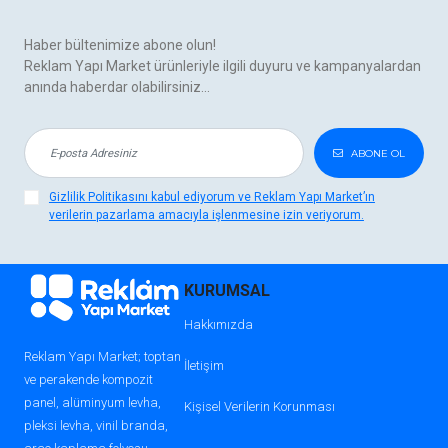
Haber bültenimize abone olun!
Reklam Yapı Market ürünleriyle ilgili duyuru ve kampanyalardan
anında haberdar olabilirsiniz...
ABONE OL
Gizlilik Politikasını kabul ediyorum ve Reklam Yapı Market’ın
verilerin pazarlama amacıyla işlenmesine izin veriyorum.
KURUMSAL
Hakkımızda
Reklam Yapı Market; toptan
İletişim
ve perakende kompozit
panel, alüminyum levha,
Kişisel Verilerin Korunması
pleksi levha, vinil branda,