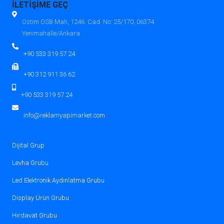
İLETİŞİME GEÇ
Ostim OSB Mah, 1246. Cad. No: 25/170, 06374
Yenimahalle/Ankara
+90 533 319 57 24
+90 312 911 36 62
+90 533 319 57 24
info@reklamyapimarket.com
Dijital Grup
Levha Grubu
Led Elektronik Aydınlatma Grubu
Display Ürün Grubu
Hırdavat Grubu