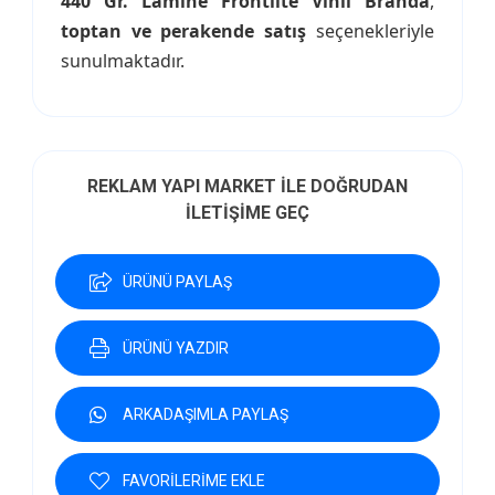
440 Gr. Lamine Frontlite Vinil Branda
,
toptan ve perakende satış
seçenekleriyle
sunulmaktadır.
REKLAM YAPI MARKET İLE DOĞRUDAN
İLETİŞİME GEÇ
ÜRÜNÜ PAYLAŞ
ÜRÜNÜ YAZDIR
ARKADAŞIMLA PAYLAŞ
FAVORİLERİME EKLE