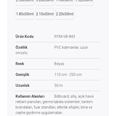
2.50x50mt
3.20x50mt
110x50mt
1.52x50mt
1.85x50mt
2.10x50mt
2.20x50mt
Ürün Kodu
RYM-VB-843
Özellik
PVC katmanlar, uzun
ömürlü
Renk
Beyaz
Genişlik
110 cm - 250 cm
Uzunluk
50 m
Kullanım Alanları
Billboard, afiş, açık hava
reklam panoları, germe tabela sistemleri, tanıtım
brandaları, fuar standları, etkinlik afişleri, bina ve
cephe giydirme uygulamaları.